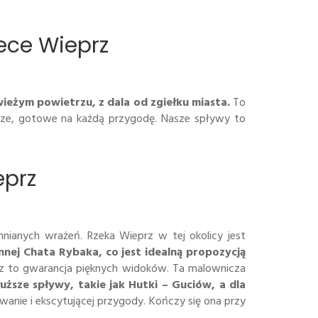
ece Wieprz
eżym powietrzu, z dala od zgiełku miasta.
To
tocze, gotowe na każdą przygodę. Nasze spływy to
eprz
nianych wrażeń. Rzeka Wieprz w tej okolicy jest
nnej Chata Rybaka, co jest idealną propozycją
yrz to gwarancja pięknych widoków. Ta malownicza
uższe spływy, takie jak Hutki – Guciów, a dla
anie i ekscytującej przygody. Kończy się ona przy