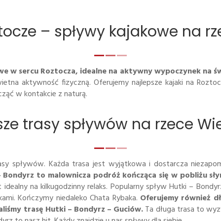
ztocze – spływy kajakowe na rz
 w sercu Roztocza, idealne na aktywny wypoczynek na świ
wietna aktywność fizyczną. Oferujemy najlepsze kajaki na Roz
ząć w kontakcie z naturą.
ze trasy spływów na rzece Wi
asy spływów. Każda trasa jest wyjątkowa i dostarcza niezapom
– Bondyrz to malownicza podróż kończąca się w pobliżu sły
 idealny na kilkugodzinny relaks. Popularny spływ Hutki – Bond
jakami. Kończymy niedaleko Chata Rybaka.
Oferujemy również dł
liśmy trasę Hutki – Bondyrz – Guciów.
Ta długa trasa to wyzw
rz to nasz hit. Każdy znajdzie u nas spływy dla siebie.