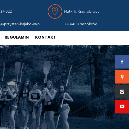
737-022
Hutki k. Krasnobrodu
o@przystan-kajakowa.pl
22-440 Krasnobród
REGULAMIN
KONTAKT