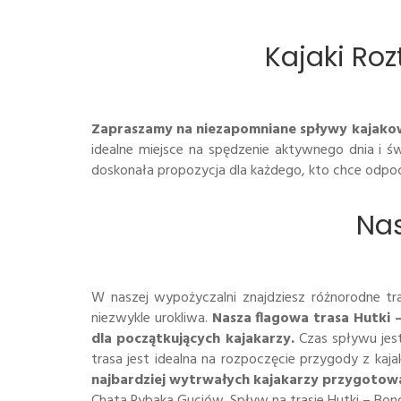
Kajaki Ro
Zapraszamy na niezapomniane spływy kajakowe
idealne miejsce na spędzenie aktywnego dnia i ś
doskonała propozycja dla każdego, kto chce odpoc
Nas
W naszej wypożyczalni znajdziesz różnorodne tr
niezwykle urokliwa.
Nasza flagowa trasa Hutki 
dla początkujących kajakarzy.
Czas spływu jest
trasa jest idealna na rozpoczęcie przygody z ka
najbardziej wytrwałych kajakarzy przygotowa
Chata Rybaka Guciów. Spływ na trasie Hutki – Bondy