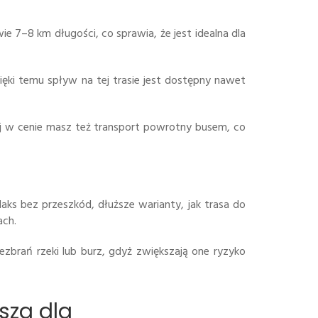
 7–8 km długości, co sprawia, że jest idealna dla
ęki temu spływ na tej trasie jest dostępny nawet
aj w cenie masz też transport powrotny busem, co
aks bez przeszkód, dłuższe warianty, jak trasa do
ach.
brań rzeki lub burz, gdyż zwiększają one ryzyko
psza dla