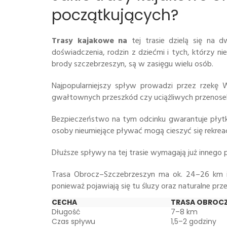
początkujących?
Trasy kajakowe na
tej trasie dzielą się na 
doświadczenia, rodzin z dziećmi i tych, którzy n
brody szczebrzeszyn, są w zasięgu wielu osób.
Najpopularniejszy spływ prowadzi przez rzekę 
gwałtownych przeszkód czy uciążliwych przenose
Bezpieczeństwo na tym odcinku gwarantuje płytk
osoby nieumiejące pływać mogą cieszyć się rekrea
Dłuższe spływy na tej trasie wymagają już innego 
Trasa Obrocz–Szczebrzeszyn ma ok. 24–26 km i 
ponieważ pojawiają się tu śluzy oraz naturalne prze
CECHA
TRASA OBROCZ
Długość
7–8 km
Czas spływu
1,5–2 godziny