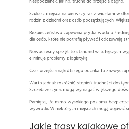
niespodzianek, jak np. trudne do przejścia bagno.
Szukasz miejsca na pierwszy raz z wiosłami w dło
rodzin z dziećmi oraz osób początkujących. Większ
Bezpieczeństwo zapewnia płytka woda o średniej 
dla osób, które nie potrafią pływać i odczuwają s
Nowoczesny sprzęt to standard w tutejszych wypo
eliminuje problemy z logistyką.
Czas przejścia najkrótszego odcinka to zazwyczaj
Warto jednak rozróżnić stopień trudności dostępn
Szczebrzeszyna, mogą wymagać większego doświad
Pamiętaj, że mimo wysokiego poziomu bezpieczeń
wywrotki. W niektórych miejscach mogą pojawić si
Jakie trasy kajakowe of