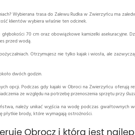
niach? Wybierana trasa do Zalewu Rudka w Zwierzyńcu ma zaledwie
ość klientów wybiera właśnie ten odcinek.
głębokości 70 cm oraz obowiązkowe kamizelki asekuracyjne. Dzi
tres przed wodą.
życzalniach. Otrzymujesz nie tylko kajak i wiosła, ale zazwycz
 około dwóch godzin.
ych opcji. Podczas gdy kajaki w Obroci na Zwierzyńcu oferują rel
czenia ze względu na potrzebę przenoszenia sprzętu przy śluz
stwa, należy unikać wyjścia na wodę podczas gwałtownych wez
ę płytkie brody, które wymagają ostrożności.
eruje Obrocz i która jest najle