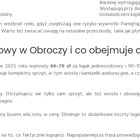
Bardziej wymagaj
Występują przy śl
odziny
Doświadczeni kaja
wezbrań rzeki, gdyż zwiększają one ryzyko wywrotki. Pamiętaj
 Warto też zwracać uwagę na naturalne przeszkody, takie jak płyt
akowy w Obroczy i co obejmuje 
 w 2025 roku wynosiły
60–70 zł
za kajak jednoosobowy i 90–1
uje kompletny sprzęt, w tym wiosła i kamizelki asekuracyjne, a 
. Otrzymujesz nie tylko sam sprzęt, ale też wiosła i obowią
bagno.
y busem wliczony w cenę. Eliminuje to dodatkowe koszty logist
na to, co faktycznie kupujesz. Najpopularniejsza trasa prowadząc