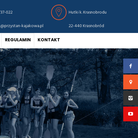
737-022
Hutki k. Krasnobrodu
o@przystan-kajakowa.pl
22-440 Krasnobród
REGULAMIN
KONTAKT