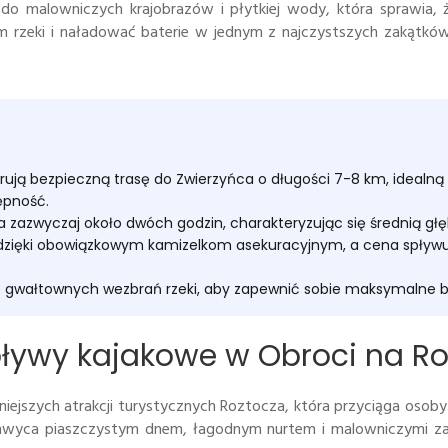
ęp do malowniczych krajobrazów i płytkiej wody, która sprawia, 
m rzeki i naładować baterie w jednym z najczystszych zakątków 
ują bezpieczną trasę do Zwierzyńca o długości 7-8 km, idealną d
ępność.
wa zazwyczaj około dwóch godzin, charakteryzując się średnią 
zięki obowiązkowym kamizelkom asekuracyjnym, a cena spływu to
b gwałtownych wezbrań rzeki, aby zapewnić sobie maksymalne 
pływy kajakowe w Obroci na Ro
żniejszych atrakcji turystycznych Roztocza, która przyciąga oso
chwyca piaszczystym dnem, łagodnym nurtem i malowniczymi zak