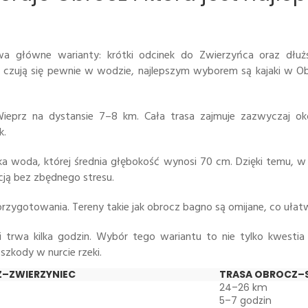
dwa główne warianty: krótki odcinek do Zwierzyńca oraz dł
ie czują się pewnie w wodzie, najlepszym wyborem są kajaki w Ob
Wieprz na dystansie 7–8 km. Cała trasa zajmuje zazwyczaj o
k.
a woda, której średnia głębokość wynosi 70 cm. Dzięki temu, 
cją bez zbędnego stresu.
przygotowania. Tereny takie jak obrocz bagno są omijane, co ułat
trwa kilka godzin. Wybór tego wariantu to nie tylko kwestia 
szkody w nurcie rzeki.
–ZWIERZYNIEC
TRASA OBROCZ–
24–26 km
5–7 godzin