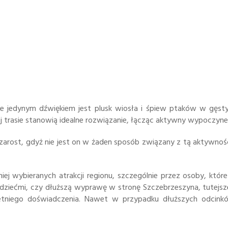
e jedynym dźwiękiem jest plusk wiosła i śpiew ptaków w gęstyc
tej trasie stanowią idealne rozwiązanie, łącząc aktywny wypoczyn
rost, gdyż nie jest on w żaden sposób związany z tą aktywności
iej wybieranych atrakcji regionu, szczególnie przez osoby, któr
z dziećmi, czy dłuższą wyprawę w stronę Szczebrzeszyna, tutejsze
oletniego doświadczenia. Nawet w przypadku dłuższych odcin