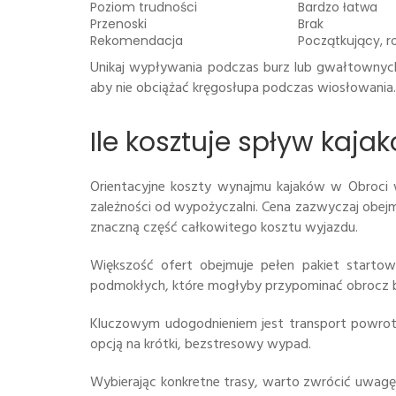
Poziom trudności
Bardzo łatwa
Przenoski
Brak
Rekomendacja
Początkujący, r
Unikaj wypływania podczas burz lub gwałtownych 
aby nie obciążać kręgosłupa podczas wiosłowania.
Ile kosztuje spływ kaj
Orientacyjne koszty wynajmu kajaków w Obroci
zależności od wypożyczalni. Cena zazwyczaj obejm
znaczną część całkowitego kosztu wyjazdu.
Większość ofert obejmuje pełen pakiet startowy
podmokłych, które mogłyby przypominać obrocz 
Kluczowym udogodnieniem jest transport powrotn
opcją na krótki, bezstresowy wypad.
Wybierając konkretne trasy, warto zwrócić uwagę 