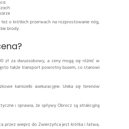
ąca
uzach
karze
 też o krótkich przerwach na rozprostowanie nóg,
kie brody.
cena?
00 zł za dwuosobowy, a ceny mogą się różnić w
często także transport powrotny busem, co stanowi
zkowe kamizelki asekuracyjne. Unika się terenów
yczne i sprawia, że spływy Obrocz są atrakcyjną
a przez wieprz do Zwierzyńca jest krótka i łatwa,