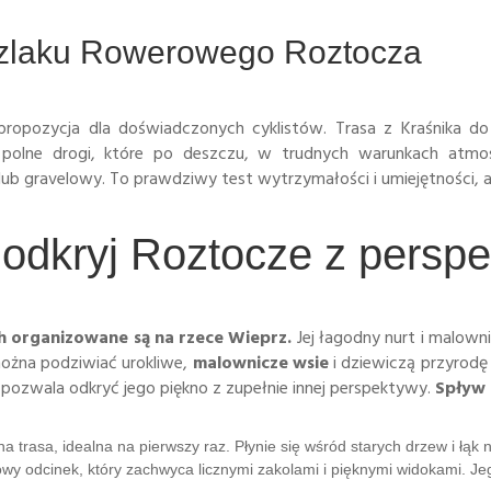
zlaku Rowerowego Roztocza
 propozycja dla doświadczonych cyklistów. Trasa z Kraśnika d
i polne drogi, które po deszczu, w trudnych warunkach at
 lub gravelowy. To prawdziwy test wytrzymałości i umiejętności, a
odkryj Roztocze z perspe
h organizowane są na
rzece Wieprz.
Jej łagodny nurt i malowni
można podziwiać urokliwe,
malownicze wsie
i dziewiczą przyrodę
 pozwala odkryć jego piękno z zupełnie innej perspektywy.
Spływ 
 trasa, idealna na pierwszy raz. Płynie się wśród starych drzew i łąk
rowy odcinek, który zachwyca licznymi zakolami i pięknymi widokami. Je