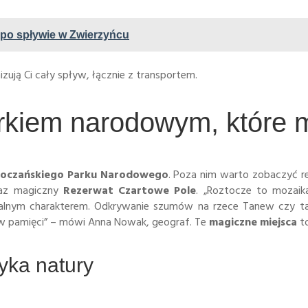
 po spływie w Zwierzyńcu
izują Ci cały spływ, łącznie z transportem.
rkiem narodowym, które 
oczańskiego Parku Narodowego
. Poza nim warto zobaczyć re
raz magiczny
Rezerwat Czartowe Pole
. „Roztocze to mozaik
nikalnym charakterem. Odkrywanie szumów na rzece Tanew czy t
 w pamięci” – mówi Anna Nowak, geograf. Te
magiczne miejsca
t
yka natury