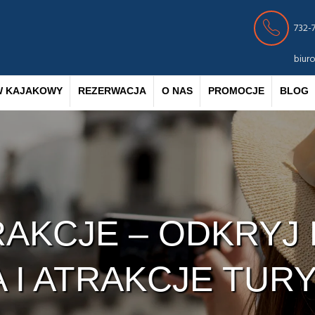
732-
biur
W KAJAKOWY
REZERWACJA
O NAS
PROMOCJE
BLOG
AKCJE – ODKRYJ 
A I ATRAKCJE TUR