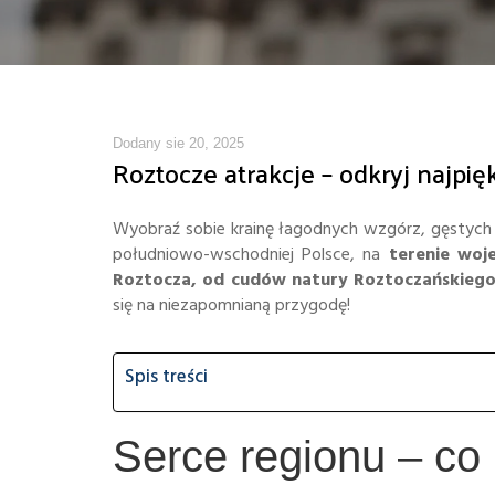
Dodany sie 20, 2025
Roztocze atrakcje – odkryj najpięk
Wyobraź sobie krainę łagodnych wzgórz, gęstych l
południowo-wschodniej Polsce, na
terenie woj
Roztocza, od cudów natury Roztoczańskiego 
się na niezapomnianą przygodę!
Spis treści
Serce regionu – co