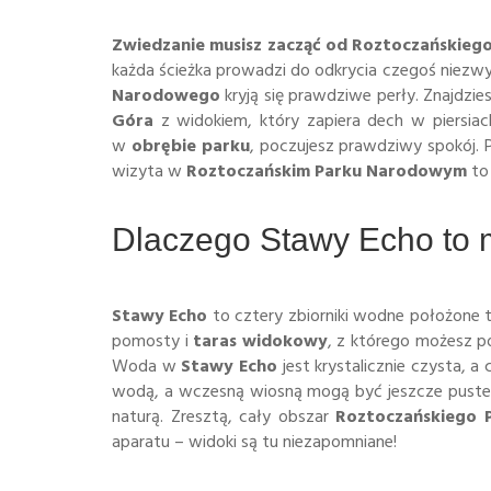
Zwiedzanie musisz zacząć od
Roztoczańskiego
każda ścieżka prowadzi do odkrycia czegoś niezwy
Narodowego
kryją się prawdziwe perły. Znajdzi
Góra
z widokiem, który zapiera dech w piersiac
w
obrębie parku
, poczujesz prawdziwy spokój. 
wizyta w
Roztoczańskim Parku Narodowym
to
Dlaczego Stawy Echo to m
Stawy Echo
to cztery zbiorniki wodne położone 
pomosty i
taras widokowy
, z którego możesz p
Woda w
Stawy Echo
jest krystalicznie czysta, 
wodą, a wczesną wiosną mogą być jeszcze puste. 
naturą. Zresztą, cały obszar
Roztoczańskiego 
aparatu – widoki są tu niezapomniane!