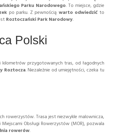
ańskiego Parku Narodowego
. To miejsce, gdzie
zek
po parku. Z pewnością
warto odwiedzić
to
est
Roztoczański Park Narodowy
.
ca Polski
ki kilometrów przygotowanych tras, od łagodnych
wy Roztocza
. Niezależnie od umiejętności, czeka tu
cych rowerzystów. Trasa jest niezwykle malownicza,
ymi Miejscami Obsługi Rowerzystów (MOR), pozwala
lnia rowerów
.