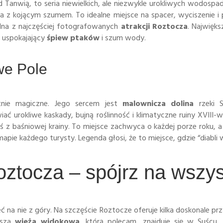
Tanwią, to seria niewielkich, ale niezwykle urokliwych wodosp
 z kojącym szumem. To idealne miejsce na spacer, wyciszenie i p
na z najczęściej fotografowanych
atrakcji Roztocza
. Najwięk
 uspokajający
śpiew ptaków
i szum wody.
we Pole
tnie magiczne. Jego sercem jest
malownicza dolina
rzeki 
ać urokliwe kaskady, bujną roślinność i klimatyczne ruiny XVIII-w
 z baśniowej krainy. To miejsce zachwyca o każdej porze roku, a
e każdego turysty. Legenda głosi, że to miejsce, gdzie “diabli w
tocza – spójrz na wszys
zeć na nie z góry. Na szczęście Roztocze oferuje kilka doskonal
sza
wieża widokowa
, którą polecam, znajduje się w Suścu. 