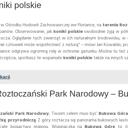
iki polskie
z w Ośrodku Hodowli Zachowawczej we Floriance, na
terenie Ro
rpanów. Obserwowanie, jak
koniki polskie
swobodnie żyją w półn
ocza. Oglądanie tych zwierząt w ich naturalnym środowisku, w o
jnie człowiek może współistnieć z naturą” – mówi Jan Kowalski, p
riance odgrywa ogromną rolę w ochronie gatunku. Można tu też
 szczęścia, spotkasz te wspaniałe
koniki polskie
także na innych s
kacji
 Roztoczański Park Narodowy – 
zański Park Narodowy
, Twoim celem musi być
Bukowa Gór
żkę przyrodniczą
. Z góry roztacza się panorama bukowych lasó
 całe bogactwo regionu. Wspinaczka na
Bukową Górę
to ś