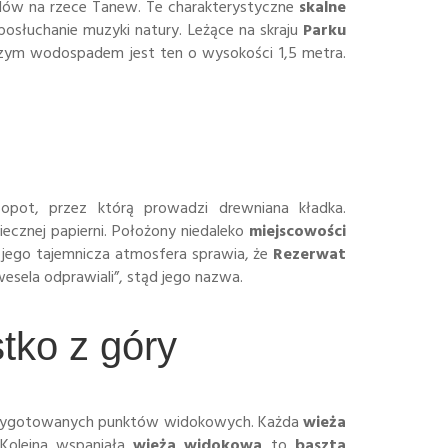
adów na rzece Tanew. Te charakterystyczne
skalne
osłuchanie muzyki natury. Leżące na skraju
Parku
szym wodospadem jest ten o wysokości 1,5 metra.
Sopot, przez którą prowadzi drewniana kładka.
iecznej papierni. Położony niedaleko
miejscowości
 jego tajemnicza atmosfera sprawia, że
Rezerwat
esela odprawiali”, stąd jego nazwa.
tko z góry
e przygotowanych punktów widokowych. Każda
wieża
Kolejna wspaniała
wieża widokowa
to
baszta