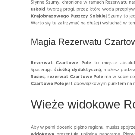
Słynne Szumy, chronione w ramach Rezerwatu nad 
uskoki
tworzą progi, przez które woda przepływa
Krajobrazowego Puszczy Solskiej
Szumy to jed
Warto się tu zatrzymać na dłużej i wsłuchać w ten
Magia Rezerwatu Czarto
Rezerwat Czartowe Pole
to miejsce absolu
Spacerując
ścieżką dydaktyczną
, możesz podziwi
Susiec
,
rezerwat Czartowe Pole
ma w sobie coś
Czartowe Pole
jest obowiązkowym punktem na mapi
Wieże widokowe Roz
Aby w pełni docenić piękno regionu, musisz spojr
widokowa
prezentuje unikalną panoramę. Pierw