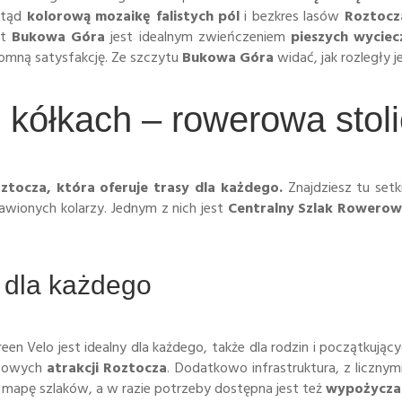
stąd
kolorową mozaikę falistych pól
i bezkres lasów
Roztocz
t
Bukowa Góra
jest idealnym zwieńczeniem
pieszych wyciec
omną satysfakcję. Ze szczytu
Bukowa Góra
widać, jak rozległy j
kółkach – rowerowa stoli
ztocza, która oferuje trasy dla każdego.
Znajdziesz tu set
awionych kolarzy. Jednym z nich jest
Centralny Szlak Rowero
t dla każdego
en Velo jest idealny dla każdego, także dla rodzin i początkują
czowych
atrakcji Roztocza
. Dodatkowo infrastruktura, z liczn
apę szlaków, a w razie potrzeby dostępna jest też
wypożycza