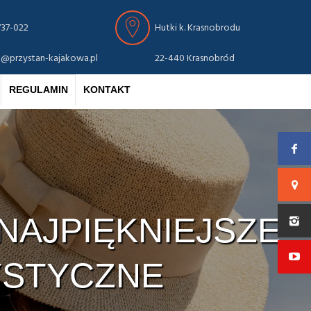
737-022
Hutki k. Krasnobrodu
o@przystan-kajakowa.pl
22-440 Krasnobród
REGULAMIN
KONTAKT
NAJPIĘKNIEJSZE
YSTYCZNE