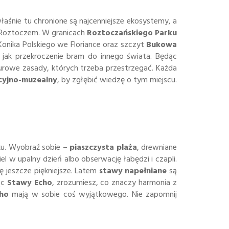
łaśnie tu chronione są najcenniejsze ekosystemy, a
z Roztoczem. W granicach
Roztoczańskiego Parku
nika Polskiego we Floriance oraz szczyt
Bukowa
 jak przekroczenie bram do innego świata. Będąc
surowe zasady, których trzeba przestrzegać. Każda
cyjno-muzealny
, by zgłębić wiedzę o tym miejscu.
ku. Wyobraź sobie –
piaszczysta plaża
, drewniane
iel w upalny dzień albo obserwację łabędzi i czapli.
ię jeszcze piękniejsze. Latem
stawy napełniane
są
ąc
Stawy Echo
, zrozumiesz, co znaczy harmonia z
ho
mają w sobie coś wyjątkowego. Nie zapomnij