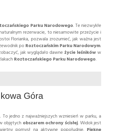
ztoczańskiego Parku Narodowego
. Te niezwykłe
aturalnym rezerwacie, to niesamowite przeżycie i
stoi Florianka, pozwala zrozumieć, jak ważna jest
rzewodnik po
Roztoczańskim Parku Narodowym
.
 zobaczyć, jak wyglądało dawne
życie leśników
w
zlakach
Roztoczańskiego Parku Narodowego
.
Bukowa Góra
a
. To jedno z najważniejszych wzniesień w parku, a
w objętych
obszarem ochrony ścisłej
. Widok jest
wietny pomysł na aktywne popołudnie.
Piękne