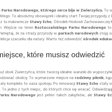
 Parku Narodowego, którego serce bije w Zwierzyńcu.
To w
kłego. To absolutny obowiązek i idealny start Twojej przygody 
esz tu malownicze
Stawy Echo
, Ośrodek Hodowli Zachowawczej Ko
h. Wejście na teren
Roztoczańskiego Parku Narodowego
to
Pamiętaj, że na straży przyrody w
parkach narodowych
stoją 
 lekcja szacunku dla natury. Warto też odwiedzić
ośrodek eduka
iejsce, które musisz odwiedzić
tuż obok Zwierzyńca, które tworzą idealne warunki do wypoczyn
odziwiać okolicę. To wymarzone miejsce na
rodzinny piknik
, kąp
a cały kompleks to oaza spokoju. Po renowacji
Stawy Echo
stały s
To jedno z tych miejsc, do których chce się wracać. Odwiedzaj
Parku Narodowego
jest pełen takich zakątków, ale
Stawy Ec