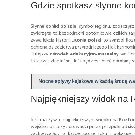
Gdzie spotkasz słynne kon
Słynne
koniki polskie
, symbol regionu, zobaczys
zwierzęta to bezpośredni potomkowie dzikich ta
żywa lekcja historii. „
Konik polski
to symbol Rozt
ochrona dziedzictwa przyrodniczego i jak harmoni
Tutejszy
ośrodek edukacyjno-muzealny
we Flo
tutejszej izbie leśnej. Jeśli będziesz mieć odrobinę
Nocne spływy kajakowe w każdą środę wa
Najpiękniejszy widok na
Jeśli marzysz o najpiękniejszym widoku na
Roztoc
wejście na szczyt prowadzi przez przepiękną
ście
zachwycający o każdej porze roku i pokazuje